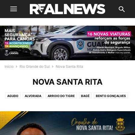
Início
Rio Grande do Sul
Nova Santa Rita
NOVA SANTA RITA
AGUDO
ALVORADA
ARROIO DO TIGRE
BAGÉ
BENTO GONÇALVES
CACHOEIRINHA
CAMAQUÃ
CAMPO BOM
CANOAS
CAPÃO DA PORTEIRA
CARAZINHO
CAXIAS DO SUL
CHUVISCA
CRUZ ALTA
CRUZEIRO DO SUL
DOIS IRMÃOS
ESPERANÇA DO SUL
ESTÂNCIA VELHA
ESTEIO
FELIZ
GARIBALDI
GRAMADO