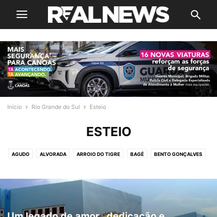
Início
Rio Grande do Sul
Esteio
ESTEIO
AGUDO
ALVORADA
ARROIO DO TIGRE
BAGÉ
BENTO GONÇALVES
CACHOEIRINHA
CAMAQUÃ
CAMPO BOM
CANOAS
CAPÃO DA PORTEIRA
CARAZINHO
CAXIAS DO SUL
CHUVISCA
CRUZ ALTA
CRUZEIRO DO SUL
DOIS IRMÃOS
ESPERANÇA DO SUL
ESTÂNCIA VELHA
ESTEIO
FELIZ
GARIBALDI
GRAMADO
Um legado de amor , dedicação e