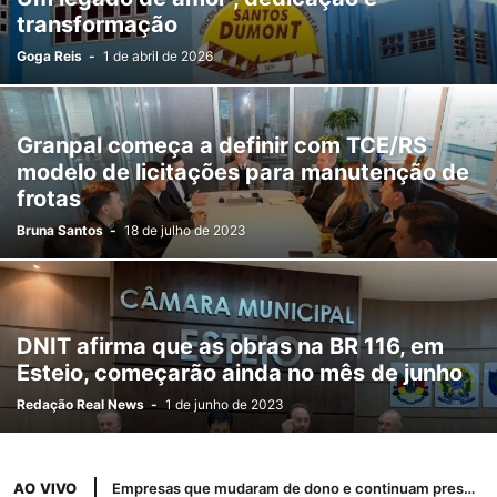
GRAVATAI
GUAÍBA
IJUÍ
IRAÍ
ITAARA
ITACURUBI
IVOTI
transformação
JAGUARI
LAJEADO
LITORAL
MINAS GERAIS
MONTENEGRO
Goga Reis
-
1 de abril de 2026
MUÇUM
NOVA ESPERANÇA DO SUL
NOVA PETRÓPOLIS
NOVA SANTA RITA
NOVO HAMBURGO
OSÓRIO
PANAMBI
PARECI NOVO
PASSO FUNDO
PELOTAS
PORTO ALEGRE
Granpal começa a definir com TCE/RS
RIO GRANDE
ROSÁRIO DO SUL
SANTA MARIA
SANTIAGO
modelo de licitações para manutenção de
SÃO BORJA
SÃO FRANCISCO DE ASSIS
SÃO GABRIEL
frotas
SÃO LEOPOLDO
SAPIRANGA
SAPUCAIA DO SUL
SERRA
Bruna Santos
-
18 de julho de 2023
SOBRADINHO
TIRADENTES DO SUL
TORRES
TRIUNFO
VIAMÃO
DNIT afirma que as obras na BR 116, em
Esteio, começarão ainda no mês de junho
Redação Real News
-
1 de junho de 2023
AO VIVO
Empresas que mudaram de dono e continuam presentes no cinema