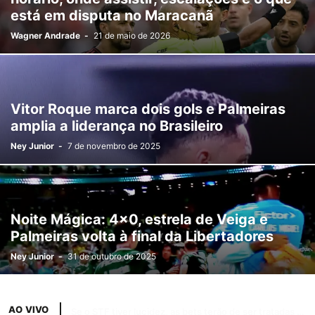
está em disputa no Maracanã
Wagner Andrade
-
21 de maio de 2026
Vitor Roque marca dois gols e Palmeiras
amplia a liderança no Brasileiro
Ney Junior
-
7 de novembro de 2025
Noite Mágica: 4×0, estrela de Veiga e
Palmeiras volta à final da Libertadores
Ney Junior
-
31 de outubro de 2025
AO VIVO
Temporais afetam abastecimento de água em 37 cidades do RS