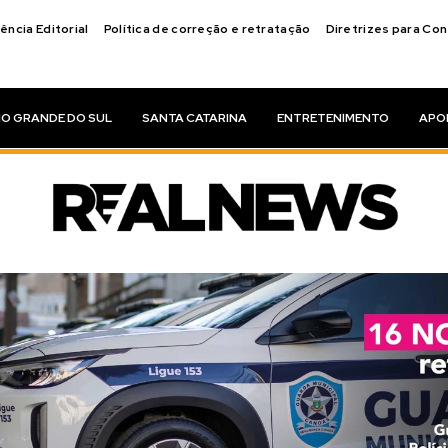
ência Editorial
Política de correção e retratação
Diretrizes para Co
IO GRANDE DO SUL
SANTA CATARINA
ENTRETENIMENTO
APO