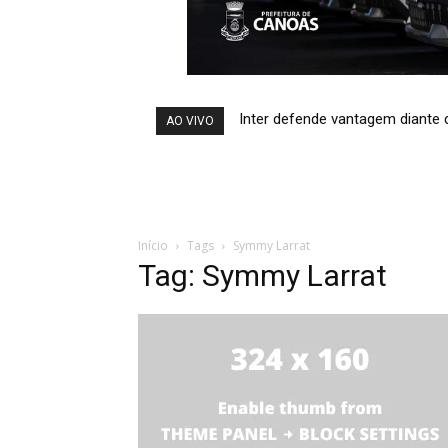
Inter defende vantagem diante 
AO VIVO
Início
Tags
Symmy Larrat
Tag: Symmy Larrat