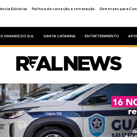
ência Editorial
Política de correção e retratação
Diretrizes para Co
IO GRANDE DO SUL
SANTA CATARINA
ENTRETENIMENTO
APO