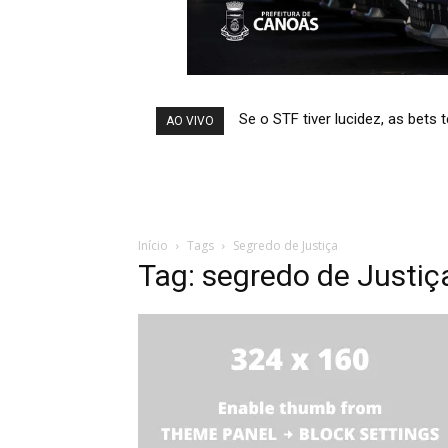
Se o STF tiver lucidez, as bets
Temporais afetam abasteci
AO VIVO
Início
Tags
Segredo de Justiça
Tag: segredo de Justiç