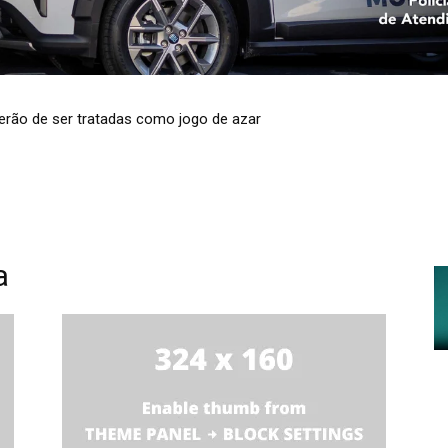
 terão de ser tratadas como jogo de azar
mento de água em 37 cidades do RS
a