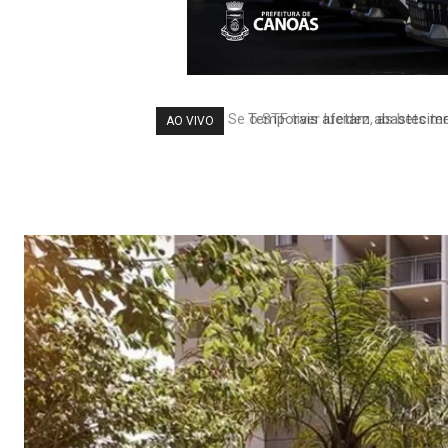
Temporais afetam abastecimen
AO VIVO