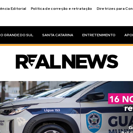
ência Editorial
Política de correção e retratação
Diretrizes para Co
IO GRANDE DO SUL
SANTA CATARINA
ENTRETENIMENTO
APO