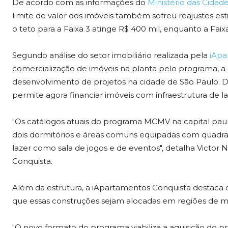
De acordo com as informações do
Ministério das Cidad
limite de valor dos imóveis também sofreu reajustes e
o teto para a Faixa 3 atinge R$ 400 mil, enquanto a Faix
Segundo análise do setor imobiliário realizada pela
iApa
comercialização de imóveis na planta pelo programa, 
desenvolvimento de projetos na cidade de São Paulo.
permite agora financiar imóveis com infraestrutura de 
"Os catálogos atuais do programa MCMV na capital pau
dois dormitórios e áreas comuns equipadas com quadra
lazer como sala de jogos e de eventos", detalha Victor N
Conquista.
Além da estrutura, a iApartamentos Conquista destaca q
que essas construções sejam alocadas em regiões de m
"O novo formato do programa viabiliza a aquisição do p