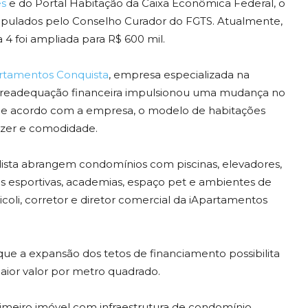
es
e do Portal Habitação da Caixa Econômica Federal, o
stipulados pelo Conselho Curador do FGTS. Atualmente,
a 4 foi ampliada para R$ 600 mil.
rtamentos Conquista
, empresa especializada na
a readequação financeira impulsionou uma mudança no
 De acordo com a empresa, o modelo de habitações
lazer e comodidade.
lista abrangem condomínios com piscinas, elevadores,
s esportivas, academias, espaço pet e ambientes de
icoli, corretor e diretor comercial da iApartamentos
ue a expansão dos tetos de financiamento possibilita
aior valor por metro quadrado.
rimeiro imóvel com infraestrutura de condomínio