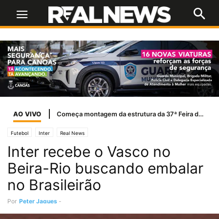
AO VIVO
Começa montagem da estrutura da 37ª Feira do Livro de Dois Irmãos
Futebol
Inter
Real News
Inter recebe o Vasco no
Beira-Rio buscando embalar
no Brasileirão
Por
Peter Jaques
-