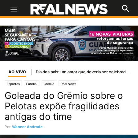
AO VIVO
Dia dos pais: um amor que deveria ser celebrado todos os dias
Esportes
Futebol
Grêmio
Real News
Goleada do Grêmio sobre o
Pelotas expõe fragilidades
antigas do time
Por
Wagner Andrade
-