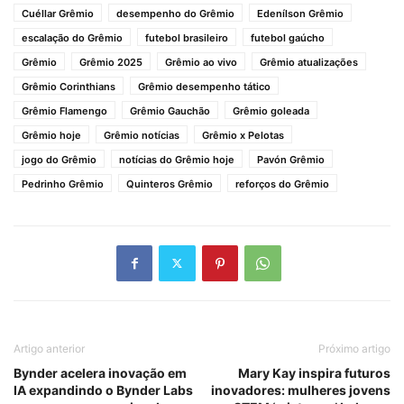
Cuéllar Grêmio
desempenho do Grêmio
Edenílson Grêmio
escalação do Grêmio
futebol brasileiro
futebol gaúcho
Grêmio
Grêmio 2025
Grêmio ao vivo
Grêmio atualizações
Grêmio Corinthians
Grêmio desempenho tático
Grêmio Flamengo
Grêmio Gauchão
Grêmio goleada
Grêmio hoje
Grêmio notícias
Grêmio x Pelotas
jogo do Grêmio
notícias do Grêmio hoje
Pavón Grêmio
Pedrinho Grêmio
Quinteros Grêmio
reforços do Grêmio
Artigo anterior
Próximo artigo
Bynder acelera inovação em
Mary Kay inspira futuros
IA expandindo o Bynder Labs
inovadores: mulheres jovens