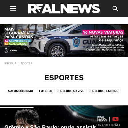
Início
Esportes
ESPORTES
AUTOMOBILISMO
FUTEBOL
FUTEBOL AO VIVO
FUTEBOL FEMININO
FUTEBOL INTERNACIONAL
NBA
NFL
TÊNIS
Grêmio x São Paulo: onde assistir,