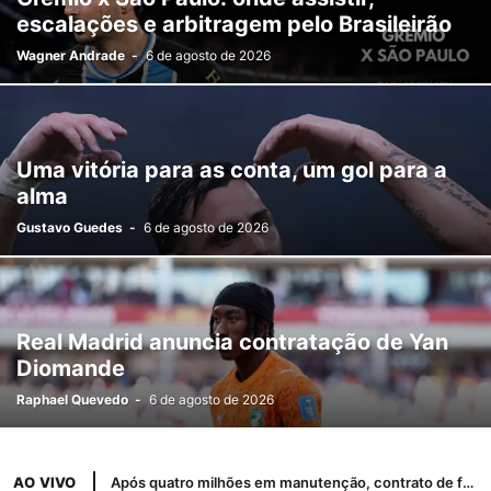
escalações e arbitragem pelo Brasileirão
Wagner Andrade
-
6 de agosto de 2026
Uma vitória para as conta, um gol para a
alma
Gustavo Guedes
-
6 de agosto de 2026
Real Madrid anuncia contratação de Yan
Diomande
Raphael Quevedo
-
6 de agosto de 2026
AO VIVO
Após quatro milhões em manutenção, contrato de frota herdado de Wasem é suspenso