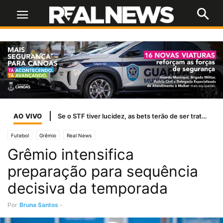
AO VIVO
Se o STF tiver lucidez, as bets terão de ser tratadas como jogo de azar
Futebol
Grêmio
Real News
Grêmio intensifica
preparação para sequência
decisiva da temporada
Por
Bruna Santos
-