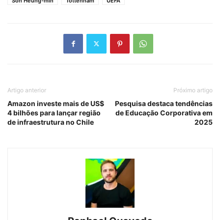
Son Heung-min
Tottenham
UEFA
Artigo anterior
Próximo artigo
Amazon investe mais de US$
Pesquisa destaca tendências
4 bilhões para lançar região
de Educação Corporativa em
de infraestrutura no Chile
2025