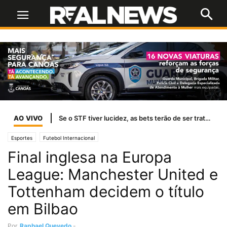
AO VIVO
Se o STF tiver lucidez, as bets terão de ser tratadas como jogo de azar
Esportes
Futebol Internacional
Final inglesa na Europa
League: Manchester United e
Tottenham decidem o título
em Bilbao
Por
Raphael Quevedo
-