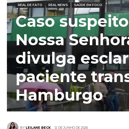
REAL DE FATO
REAL NEWS
SAÚDE EM FOCO
Caso suspeito
Nossa Senhor
divulga escla
paciente tran
Hamburgo
12 DE JUNHO DE 2026
BY
LEILANE BECK