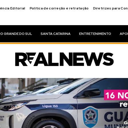
ência Editorial
Política de correção e retratação
Diretrizes para Co
IO GRANDE DO SUL
SANTA CATARINA
ENTRETENIMENTO
APO