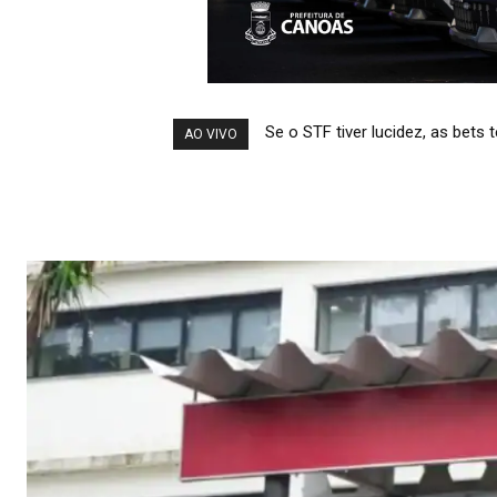
Temporais afetam abastecimen
AO VIVO