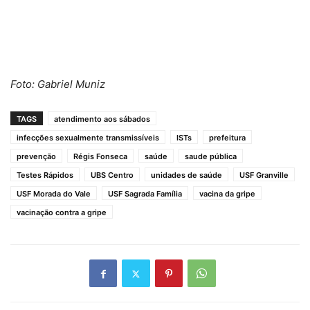
Foto: Gabriel Muniz
TAGS
atendimento aos sábados
infecções sexualmente transmissíveis
ISTs
prefeitura
prevenção
Régis Fonseca
saúde
saude pública
Testes Rápidos
UBS Centro
unidades de saúde
USF Granville
USF Morada do Vale
USF Sagrada Família
vacina da gripe
vacinação contra a gripe