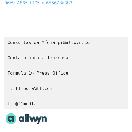
96c9-4885-b105-ef655678a8b3
Consultas da Mídia pr@allwyn.com

Contato para a Imprensa

Formula 1® Press Office

E: f1media@f1.com  

T: @f1media