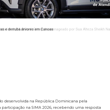
ia para
 imobiliários
dador do MultiBank Group, homenageado por Sua Alteza Sheikh Nahy
rêmio de Excelência de Ouro em FinTech, Ativos Digitais e Blockcha
s
endo desenvolvida na República Dominicana pela
 participação na SIMA 2026, recebendo uma resposta