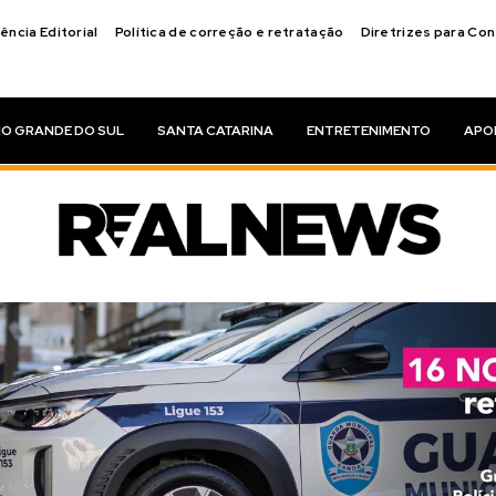
ência Editorial
Política de correção e retratação
Diretrizes para Co
IO GRANDE DO SUL
SANTA CATARINA
ENTRETENIMENTO
APO
siciona na SIMA