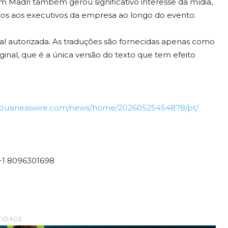
 Madri também gerou significativo interesse da mídia,
tos aos executivos da empresa ao longo do evento.
cial autorizada. As traduções são fornecidas apenas como
ginal, que é a única versão do texto que tem efeito
.businesswire.com/news/home/20260525454878/pt/
1 8096301698
CIDADE