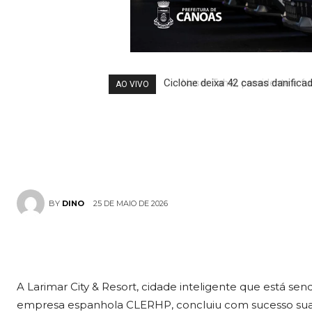
como referênc
investimentos
Naser Taher, presidente e fun
AO VIVO
com o P
internacionai
25 DE MAIO DE 2026
BY
DINO
A Larimar City & Resort, cidade inteligente que está s
empresa espanhola CLERHP, concluiu com sucesso sua