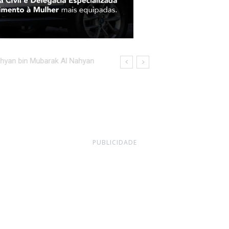
an bin Mubarak Al Nahyan
in
PUBLICIDADE