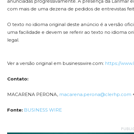
anunciadas progressivamente. A presença da Larimar em
com mais de uma dezena de pedidos de entrevistas fei
O texto no idioma original deste anúncio é a versão ofi
uma facilidade e devem se referir ao texto no idioma ori
legal.
Ver a versão original em businesswire.com:
https://www
Contato:
MACARENA PERONA,
macarena.perona@clerhp.com
+
Fonte:
BUSINESS WIRE
PUBLI