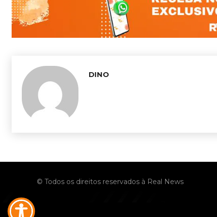
DINO
© Todos os direitos reservados à Real News
No menu items!