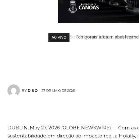
iniciativas li
comunidade e
Temporais afetam abastecimen
AO VIVO
social do tur
27 DE MAIO DE 2026
BY
DINO
DUBLIN, May 27, 2026 (GLOBE NEWSWIRE) — Com as dis
sustentabilidade em direção ao impacto real, a Holafly,