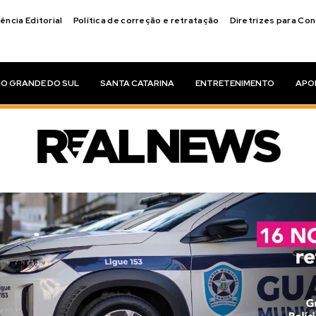
ência Editorial
Política de correção e retratação
Diretrizes para Co
IO GRANDE DO SUL
SANTA CATARINA
ENTRETENIMENTO
APO
rceria com a
ombia para apoi