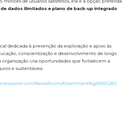
5 milhões de usuários satisfeitos, ela é a opção preferida
 de dados ilimitados e plano de back-up integrado
ocal dedicada à prevenção da exploração e apoio às
ucação, conscientização e desenvolvimento de longo
 organização cria oportunidades que fortalecem a
uros e sustentáveis.
benewswire.com/NewsRoom/AttachmentNg/af655282-