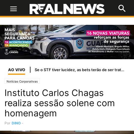
AO VIVO
Se o STF tiver lucidez, as bets terão de ser tratadas como jogo de azar
Notícias Corporativas
Instituto Carlos Chagas
realiza sessão solene com
homenagem
Por
DINO
-