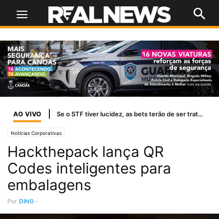
AO VIVO
Se o STF tiver lucidez, as bets terão de ser tratadas como jogo de azar
Notícias Corporativas
Hackthepack lança QR
Codes inteligentes para
embalagens
Por
DINO
-