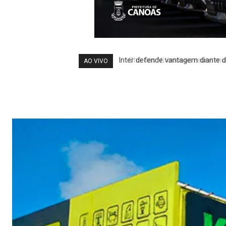
Chá das Vitoriosas reúne mulh
AO VIVO