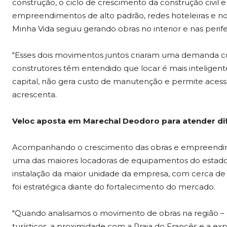
construção, o ciclo de crescimento da construção civil
empreendimentos de alto padrão, redes hoteleiras e 
Minha Vida seguiu gerando obras no interior e nas periferi
"Esses dois movimentos juntos criaram uma demanda c
construtores têm entendido que locar é mais inteligen
capital, não gera custo de manutenção e permite aces
acrescenta.
Veloc aposta em Marechal Deodoro para atender d
Acompanhando o crescimento das obras e empreendime
uma das maiores locadoras de equipamentos do estado
instalação da maior unidade da empresa, com cerca de 
foi estratégica diante do fortalecimento do mercado.
"Quando analisamos o movimento de obras na região –
turísticos, a proximidade com a Praia do Francês e a expa