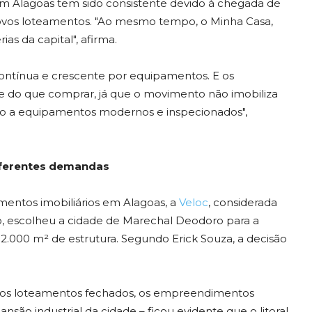
 em Alagoas tem sido consistente devido à chegada de
novos loteamentos. "Ao mesmo tempo, o Minha Casa,
as da capital", afirma.
ontínua e crescente por equipamentos. E os
te do que comprar, já que o movimento não imobiliza
so a equipamentos modernos e inspecionados",
iferentes demandas
ntos imobiliários em Alagoas, a
Veloc
, considerada
, escolheu a cidade de Marechal Deodoro para a
2.000 m² de estrutura. Segundo Erick Souza, a decisão
 os loteamentos fechados, os empreendimentos
nsão industrial da cidade – ficou evidente que o litoral