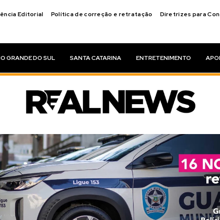
ência Editorial
Política de correção e retratação
Diretrizes para Co
IO GRANDE DO SUL
SANTA CATARINA
ENTRETENIMENTO
APO