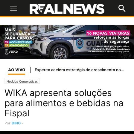
AO VIVO
Expereo acelera estratégia de crescimento nos EUA com a nomeação de Margi Shaw como presidente independente
Notícias Corporativas
WIKA apresenta soluções
para alimentos e bebidas na
Fispal
Por
DINO
-