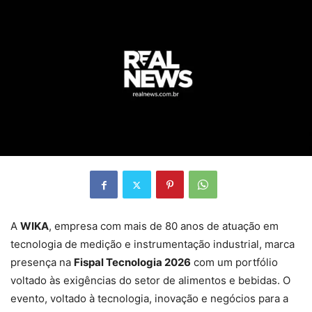
A
WIKA
, empresa com mais de 80 anos de atuação em
tecnologia de medição e instrumentação industrial, marca
presença na
Fispal Tecnologia 2026
com um portfólio
voltado às exigências do setor de alimentos e bebidas. O
evento, voltado à tecnologia, inovação e negócios para a