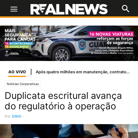
AO VIVO
Famurs e Ulbra firmam parceria para criar Observatório de Dados dos Municípios Gaúchos
Notícias Corporativas
Duplicata escritural avança
do regulatório à operação
Por
DINO
-