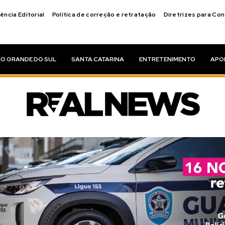
ência Editorial
Política de correção e retratação
Diretrizes para Co
IO GRANDE DO SUL
SANTA CATARINA
ENTRETENIMENTO
APO