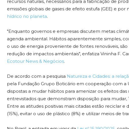
recursos naturais, necessários para a fabricação de pr
emissões globais de gases de efeito estufa (GEE) e por
hídrico no planeta
.
"Enquanto governos e empresas discutem metas climát
agenda ambiental. Hábitos aparentemente simples, c
o uso de energia proveniente de fontes renováveis, são 
redução de impactos ambientais", enfatiza Vininha F. Ca
Ecotour News & Negócios
.
De acordo com a pesquisa
Natureza e Cidades: a relaç
pela Fundação Grupo Boticário em cooperação com a U
dispostas a mudar hábitos para amenizar os efeitos das
entrevistados que demonstram disposição para mudar, 
Entre as atitudes positivas mais citadas estão reciclar e
(15%), evitar o uso de plástico (8%) e utilizar meios de 
No Brasil, a entrada em vigor da
Lei nº 15.190/2025
, conh