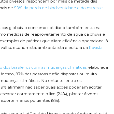
odutos diversos, respondem por mais da metade das
 mais de
90% da perda de biodiversidade e do estresse
icas globais, o consumo cotidiano também entra na
omo medidas de reaproveitamento de água da chuva e
exemplos de práticas que aliam eficiência operacional à
rvalho, economista, ambientalista e editora da
Revista
ão dos brasileiros com as mudanças climáticas
, elaborada
nesco, 87% das pessoas estão dispostas ou muito
 mudanças climáticas. No entanto, entre os
19% afirmam não saber quais ações poderiam adotar.
 descartar corretamente o lixo (24%), plantar árvores
transporte menos poluentes (8%).
ecida como Lei Geral do Licenciamento Ambiental, está