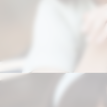
Curiosamente, o tema da censura
ressoa até hoje, mas sob outras