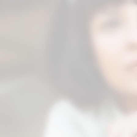
formas. Atualmente, vemos muita
censura vinda da esquerda política.
Isso é visível em veículos de
comunicação que ainda não foram
corrompidos pelo sistema, onde
pessoas tentam silenciar jornais que se
propõem a ser imparciais ("sem lado").