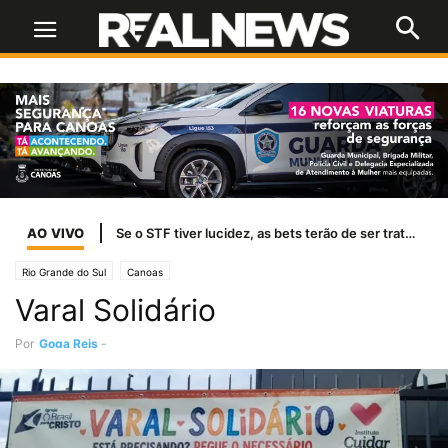
AO VIVO
Se o STF tiver lucidez, as bets terão de ser tratadas como jogo de azar
Rio Grande do Sul
Canoas
Varal Solidário
Por
Goga Reis
-