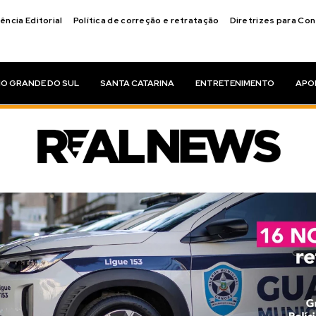
ência Editorial
Política de correção e retratação
Diretrizes para Co
IO GRANDE DO SUL
SANTA CATARINA
ENTRETENIMENTO
APO