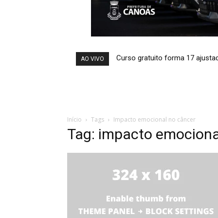
Curso gratuito forma 17 ajusta
AO VIVO
Início
Tags
Impacto emocional no câncer
Tag: impacto emociona