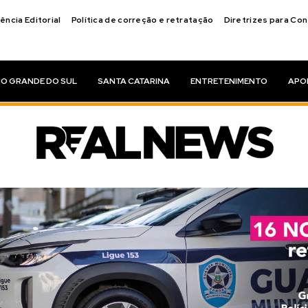
ência Editorial
Política de correção e retratação
Diretrizes para Co
IO GRANDE DO SUL
SANTA CATARINA
ENTRETENIMENTO
APO