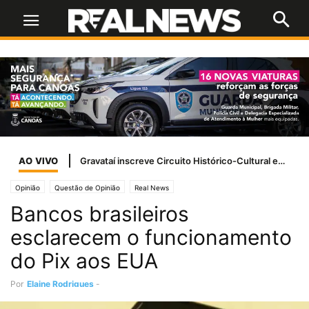
AO VIVO
Gravataí inscreve Circuito Histórico-Cultural em prêmio estadual de boas práticas da Famurs
Opinião
Questão de Opinião
Real News
Bancos brasileiros
esclarecem o funcionamento
do Pix aos EUA
Por
Elaine Rodrigues
-