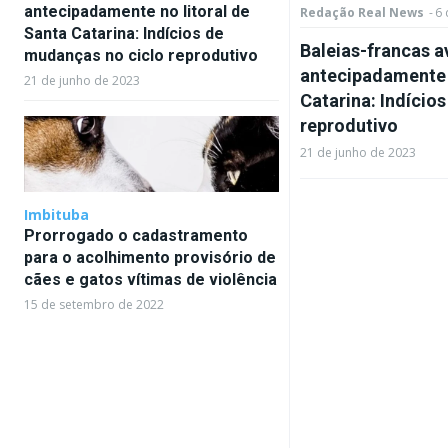
antecipadamente no litoral de
Redação Real News
-
6 
Santa Catarina: Indícios de
Baleias-francas a
mudanças no ciclo reprodutivo
antecipadamente n
21 de junho de 2023
Catarina: Indício
reprodutivo
21 de junho de 2023
Imbituba
Prorrogado o cadastramento
para o acolhimento provisório de
cães e gatos vítimas de violência
15 de setembro de 2022