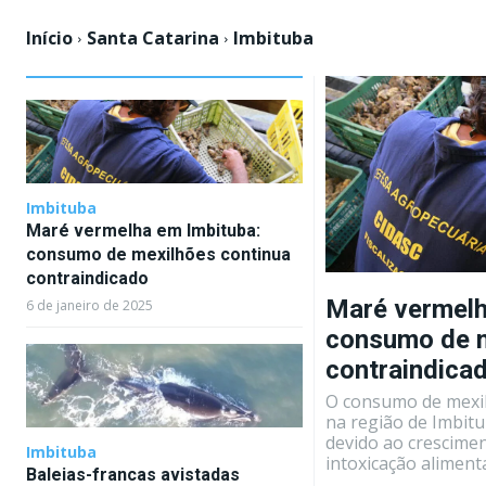
Início
Santa Catarina
Imbituba
Imbituba
Maré vermelha em Imbituba:
consumo de mexilhões continua
contraindicado
Maré vermelh
6 de janeiro de 2025
consumo de m
contraindica
O consumo de mexil
na região de Imbitu
devido ao crescime
Imbituba
intoxicação alimentar
Baleias-francas avistadas