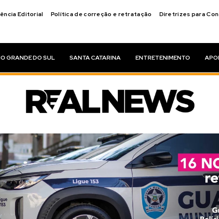
ência Editorial
Política de correção e retratação
Diretrizes para Co
IO GRANDE DO SUL
SANTA CATARINA
ENTRETENIMENTO
APO