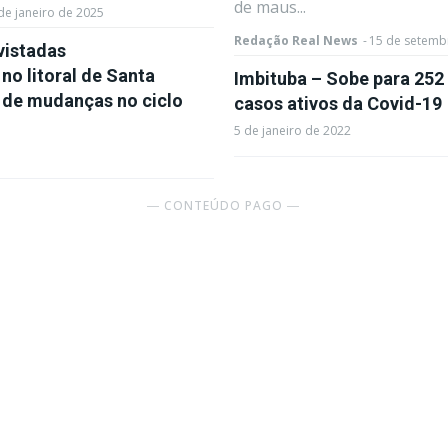
de maus...
de janeiro de 2025
Redação Real News
-
15 de setemb
vistadas
o litoral de Santa
Imbituba – Sobe para 252
s de mudanças no ciclo
casos ativos da Covid-19
5 de janeiro de 2022
― CONTEÚDO PAGO ―