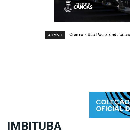
Grêmio x São Paulo: onde assistir
Montagem da estrutura da 37ª
AO VIVO
IMBITUBA