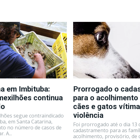
a em Imbituba:
Prorrogado o cada
exilhões continua
para o acolhimento 
do
cães e gatos vítim
violência
hões segue contraindicado
ba, em Santa Catarina,
Foi prorrogado até o dia 13
nto no número de casos de
cadastramento para as famíl
. A...
acolhimento, provisório, de 