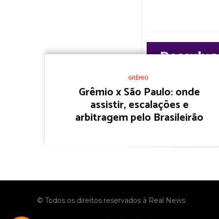
GRÊMIO
Grêmio x São Paulo: onde
assistir, escalações e
arbitragem pelo Brasileirão
© Todos os direitos reservados à Real News
No menu items!