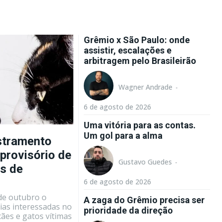
Grêmio x São Paulo: onde
assistir, escalações e
arbitragem pelo Brasileirão
Wagner Andrade
-
6 de agosto de 2026
Uma vitória para as contas.
Um gol para a alma
stramento
provisório de
Gustavo Guedes
-
as de
6 de agosto de 2026
 de outubro o
A zaga do Grêmio precisa ser
ias interessadas no
prioridade da direção
cães e gatos vítimas