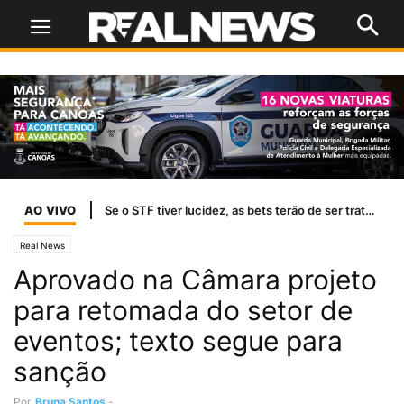
AO VIVO
Se o STF tiver lucidez, as bets terão de ser tratadas como jogo de azar
Real News
Aprovado na Câmara projeto
para retomada do setor de
eventos; texto segue para
sanção
Por
Bruna Santos
-