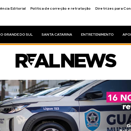
ência Editorial
Política de correção e retratação
Diretrizes para Co
IO GRANDE DO SUL
SANTA CATARINA
ENTRETENIMENTO
APO