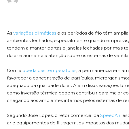
As
variações climáticas
e os períodos de frio têm ampli
ambientes fechados, especialmente quando empresas, hosp
tendem a manter portas e janelas fechadas por mais 
do ar e aumenta a atenção sobre os sistemas de ventilaç
Com a
queda das temperaturas
, a permanência em amb
favorecer a concentração de partículas, microrganism
adequado da qualidade do ar. Além disso, variações b
como inversão térmica podem contribuir para maior c
chegando aos ambientes internos pelos sistemas de re
Segundo José Lopes, diretor comercial da
SpeedAir
, es
ar e equipamentos de filtragem, os impactos das mudan