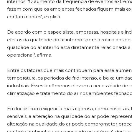
internos. "O aumento da frequência de eventos extrem
fazem com que os ambientes fechados fiquem mais expos
contaminantes", explica.
De acordo com o especialista, empresas, hospitais e in
efeitos da qualidade do ar interno sobre a rotina dos
qualidade do ar interno está diretamente relacionada à
operacional", afirma.
Entre os fatores que mais contribuem para esse aume
temperatura, os períodos de frio intenso, a baixa umi
industriais. Esses fenômenos elevam a necessidade de c
climatização e tratamento do ar nos ambientes fechado
Em locais com exigência mais rigorosa, como hospitais, l
sensíveis, a alteração na qualidade do ar pode represent
alteração na qualidade do ar pode comprometer proces
controle ambiental uma prioridade estratégica", destac