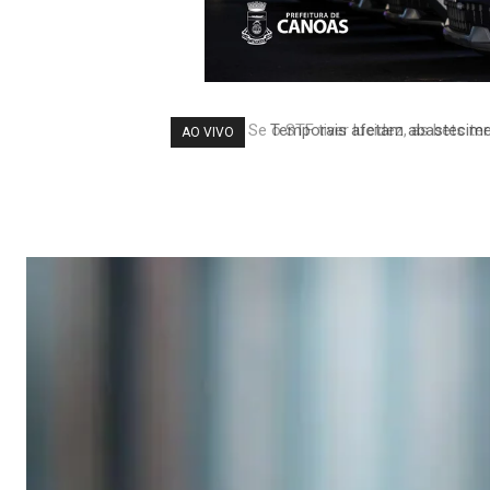
Temporais afetam abastecimen
AO VIVO