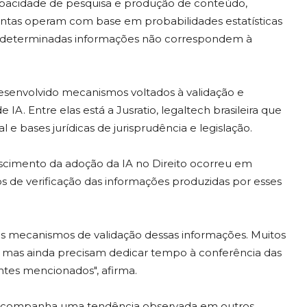
pacidade de pesquisa e produção de conteúdo,
entas operam com base em probabilidades estatísticas
 determinadas informações não correspondem à
esenvolvido mecanismos voltados à validação e
 IA. Entre elas está a Jusratio, legaltech brasileira que
l e bases jurídicas de jurisprudência e legislação.
scimento da adoção da IA no Direito ocorreu em
 de verificação das informações produzidas por esses
 os mecanismos de validação dessas informações. Muitos
ente, mas ainda precisam dedicar tempo à conferência das
entes mencionados", afirma.
ca acompanha uma tendência observada em outros