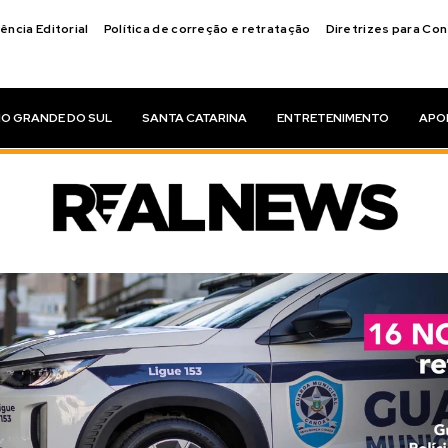
ência Editorial
Política de correção e retratação
Diretrizes para Co
IO GRANDE DO SUL
SANTA CATARINA
ENTRETENIMENTO
APO