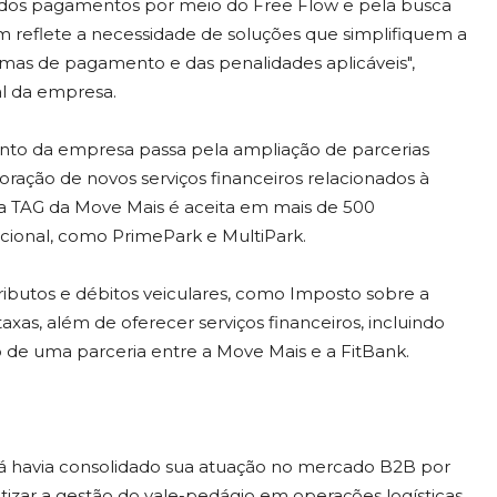
ão dos pagamentos por meio do Free Flow e pela busca
m reflete a necessidade de soluções que simplifiquem a
ormas de pagamento e das penalidades aplicáveis",
al da empresa.
ento da empresa passa pela ampliação de parcerias
ração de novos serviços financeiros relacionados à
, a TAG da Move Mais é aceita em mais de 500
cional, como PrimePark e MultiPark.
butos e débitos veiculares, como Imposto sobre a
xas, além de oferecer serviços financeiros, incluindo
 de uma parceria entre a Move Mais e a FitBank.
á havia consolidado sua atuação no mercado B2B por
zar a gestão do vale-pedágio em operações logísticas.