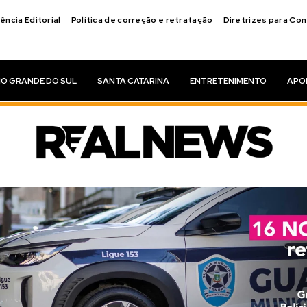
ência Editorial
Política de correção e retratação
Diretrizes para Co
IO GRANDE DO SUL
SANTA CATARINA
ENTRETENIMENTO
APO