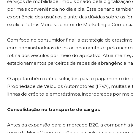
serviços de mobilidade, impulsionado pela digitalizaç
por mais conveniência no dia a dia. Esse cenário també
experiência dos usuários diante das dúvidas sobre as f
explica Petrus Moreira, diretor de Marketing e Comerci
Com foco no consumidor final, a estratégia de crescim
com administradoras de estacionamentos e pela incorpo
rotina dos veículos por meio do aplicativo. Atualmente
estacionamentos parceiros de redes de abrangência na
O app também reúne soluções para o pagamento de tri
Propriedade de Veículos Automotores (IPVA), multas e ta
linhas de crédito e empréstimos, incorporados por meio
Consolidação no transporte de cargas
Antes da expansão para o mercado B2C, a companhia j
meio da MoveCargo, solução desenvolvida para automati