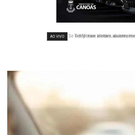
Temporais afetam abastecimen
AO VIVO