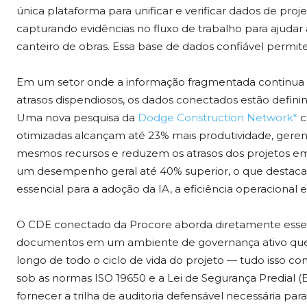
única plataforma para unificar e verificar dados de proj
capturando evidências no fluxo de trabalho para ajudar 
canteiro de obras. Essa base de dados confiável permite
Em um setor onde a informação fragmentada continua a 
atrasos dispendiosos, os dados conectados estão defin
Uma nova pesquisa da
Dodge Construction Network*
c
otimizadas alcançam até 23% mais produtividade, ger
mesmos recursos e reduzem os atrasos dos projetos em
um desempenho geral até 40% superior, o que destaca 
essencial para a adoção da IA, a eficiência operacional
O CDE conectado da Procore aborda diretamente esse
documentos em um ambiente de governança ativo que c
longo de todo o ciclo de vida do projeto — tudo isso c
sob as normas ISO 19650 e a Lei de Segurança Predial (B
fornecer a trilha de auditoria defensável necessária p