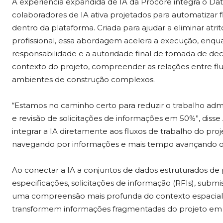
A experiência expandida de IA da Procore integra o Dat
colaboradores de IA ativa projetados para automatizar 
dentro da plataforma. Criada para ajudar a eliminar atri
profissional, essa abordagem acelera a execução, enqu
responsabilidade e a autoridade final de tomada de dec
contexto do projeto, compreender as relações entre fl
ambientes de construção complexos.
“Estamos no caminho certo para reduzir o trabalho admi
e revisão de solicitações de informações em 50%”, disse
integrar a IA diretamente aos fluxos de trabalho do p
navegando por informações e mais tempo avançando o 
Ao conectar a IA a conjuntos de dados estruturados de
especificações, solicitações de informação (RFIs), sub
uma compreensão mais profunda do contexto espacial e
transformem informações fragmentadas do projeto em in