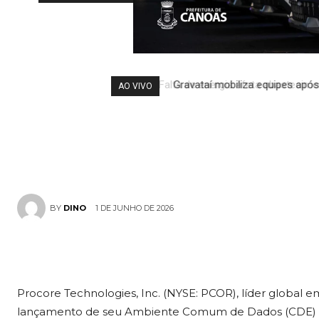
Procore rede
Comum de Da
Gravataí mobiliza equipes após
AO VIVO
Conectados e 
1 DE JUNHO DE 2026
BY
DINO
Procore Technologies, Inc. (NYSE: PCOR), líder global 
lançamento de seu Ambiente Comum de Dados (CDE) 