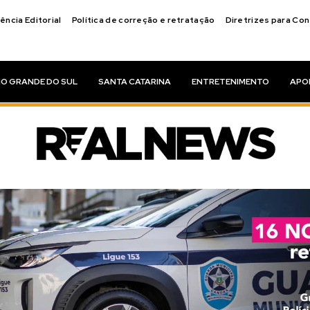
ência Editorial
Política de correção e retratação
Diretrizes para Co
IO GRANDE DO SUL
SANTA CATARINA
ENTRETENIMENTO
APO