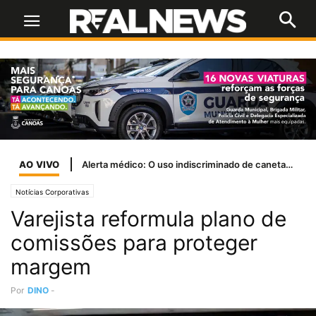
AO VIVO
Alerta médico: O uso indiscriminado de canetas emagrecedoras por jovens
Notícias Corporativas
Varejista reformula plano de
comissões para proteger
margem
Por
DINO
-