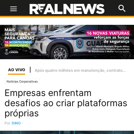
AO VIVO
Famurs e Ulbra firmam parceria para criar Observatório de Dados dos Municípios Gaúchos
Notícias Corporativas
Empresas enfrentam
desafios ao criar plataformas
próprias
Por
DINO
-