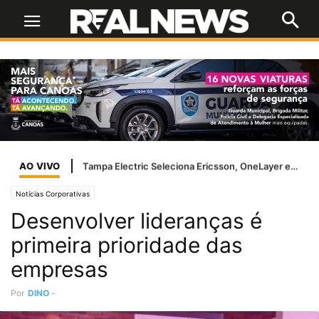
AO VIVO
Inter segura o líder Palmeiras e conquista ponto importante fora de casa
Notícias Corporativas
Desenvolver lideranças é
primeira prioridade das
empresas
Por
DINO
-