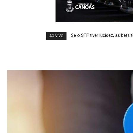
Temporais afetam abastecimen
AO VIVO