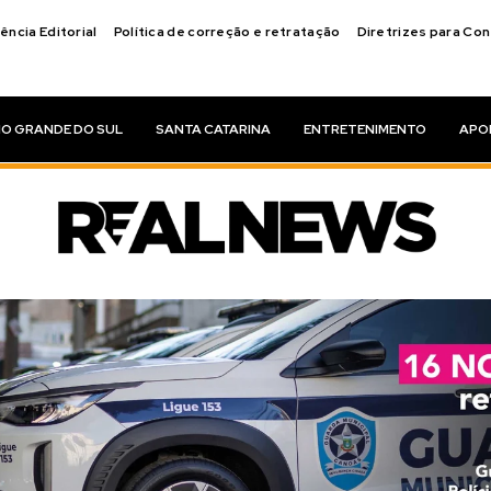
ência Editorial
Política de correção e retratação
Diretrizes para Co
IO GRANDE DO SUL
SANTA CATARINA
ENTRETENIMENTO
APO