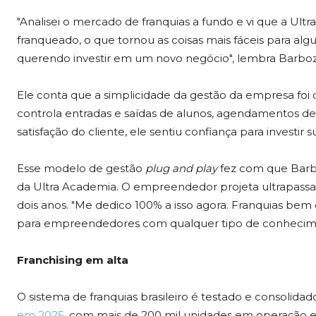
"Analisei o mercado de franquias a fundo e vi que a Ul
franqueado, o que tornou as coisas mais fáceis para al
querendo investir em um novo negócio", lembra Barboz
Ele conta que a simplicidade da gestão da empresa foi
controla entradas e saídas de alunos, agendamentos de
satisfação do cliente, ele sentiu confiança para investir
Esse modelo de gestão
plug and play
fez com que Barb
da Ultra Academia. O empreendedor projeta ultrapass
dois anos. "Me dedico 100% a isso agora. Franquias be
para empreendedores com qualquer tipo de conheciment
Franchising em alta
O sistema de franquias brasileiro é testado e consolida
em 2025
, com mais de 200 mil unidades em operação e