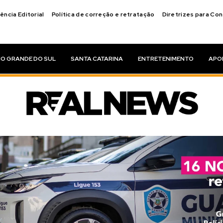
ência Editorial
Política de correção e retratação
Diretrizes para Co
IO GRANDE DO SUL
SANTA CATARINA
ENTRETENIMENTO
APO