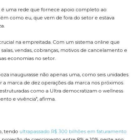
tra é uma rede que fornece apoio completo ao
guém como eu, que vem de fora do setor e estava
a.
 crucial na empreitada. Com um sistema online que
 salas, vendas, cobranças, motivos de cancelamento e
 suas economias no setor.
oza inaugurasse não apenas uma, como seis unidades
ar a marca de dez operações da marca nos próximos
m estruturadas como a Ultra democratizam o wellness
o e vivência", afirma.
do, tendo
ultrapassado R$ 300 bilhões em faturamento
 projeção de crescimento entre 8% e 10% neste ano,