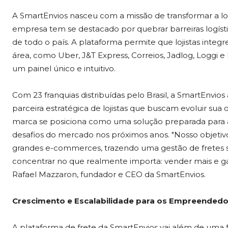
A SmartEnvios nasceu com a missão de transformar a lo
empresa tem se destacado por quebrar barreiras logíst
de todo o país. A plataforma permite que lojistas integ
área, como Uber, J&T Express, Correios, Jadlog, Loggi e
um painel único e intuitivo.
Com 23 franquias distribuídas pelo Brasil, a SmartEnvio
parceira estratégica de lojistas que buscam evoluir sua 
marca se posiciona como uma solução preparada par
desafios do mercado nos próximos anos. "Nosso objetiv
grandes e-commerces, trazendo uma gestão de fretes si
concentrar no que realmente importa: vender mais e gar
Rafael Mazzaron, fundador e CEO da SmartEnvios.
Crescimento e Escalabilidade para os Empreended
A plataforma de frete da SmartEnvios vai além de uma 