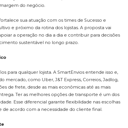
a margem do negócio.
fortalece sua atuação com os times de Sucesso e
ivo e próximo da rotina dos lojistas. A proposta vai
poiar a operação no dia a dia e contribuir para decisões
scimento sustentável no longo prazo.
ico
os para qualquer lojista. A SmartEnvios entende isso e,
s do mercado, como Uber, J&T Express, Correios, Jadlog,
s de frete, desde as mais econômicas até as mais
trega. Ter as melhores opções de transporte é um dos
idade. Esse diferencial garante flexibilidade nas escolhas
te de acordo com a necessidade do cliente final.
te