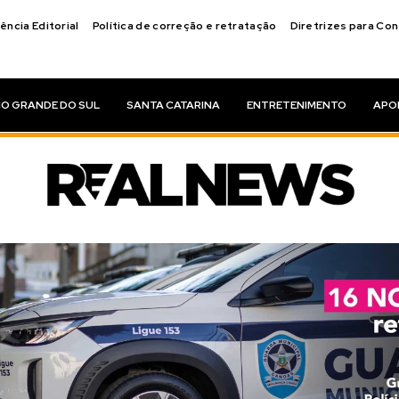
ência Editorial
Política de correção e retratação
Diretrizes para Co
IO GRANDE DO SUL
SANTA CATARINA
ENTRETENIMENTO
APO