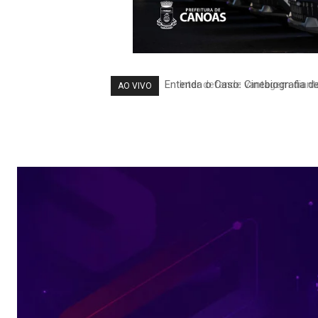
Inter defende vantagem diante 
AO VIVO