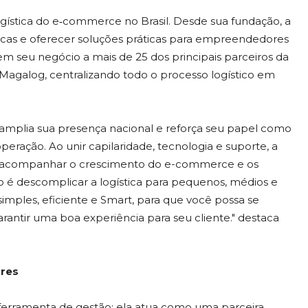
gística do e‑commerce no Brasil. Desde sua fundação, a
icas e oferecer soluções práticas para empreendedores
rem seu negócio a mais de 25 dos principais parceiros da
 Magalog, centralizando todo o processo logístico em
s amplia sua presença nacional e reforça seu papel como
operação. Ao unir capilaridade, tecnologia e suporte, a
a acompanhar o crescimento do e-commerce e os
o é descomplicar a logística para pequenos, médios e
mples, eficiente e Smart, para que você possa se
antir uma boa experiência para seu cliente." destaca
ores
ferramenta de gestão: ela atua como uma parceira