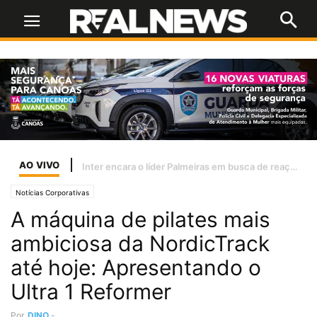
AO VIVO
Se o STF tiver lucidez, as bets terão de ser tratadas como jogo de azar
Notícias Corporativas
A máquina de pilates mais
ambiciosa da NordicTrack
até hoje: Apresentando o
Ultra 1 Reformer
Por
DINO
-