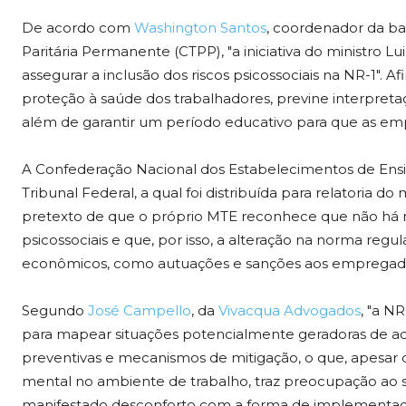
De acordo com
Washington Santos
, coordenador da ba
Paritária Permanente (CTPP), "a iniciativa do ministro L
assegurar a inclusão dos riscos psicossociais na NR-1". 
proteção à saúde dos trabalhadores, previne interpreta
além de garantir um período educativo para que as em
A Confederação Nacional dos Estabelecimentos de Ensi
Tribunal Federal, a qual foi distribuída para relatoria 
pretexto de que o próprio MTE reconhece que não há me
psicossociais e que, por isso, a alteração na norma regu
econômicos, como autuações e sanções aos empregad
Segundo
José Campello
, da
Vivacqua Advogados
, "a N
para mapear situações potencialmente geradoras de 
preventivas e mecanismos de mitigação, o que, apesar 
mental no ambiente de trabalho, traz preocupação ao s
manifestado desconforto com a forma de implementaçã