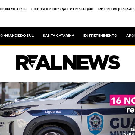
ência Editorial
Política de correção e retratação
Diretrizes para Co
IO GRANDE DO SUL
SANTA CATARINA
ENTRETENIMENTO
APO