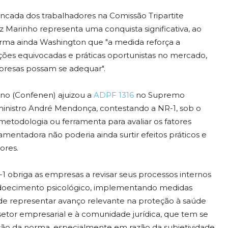
ncada dos trabalhadores na Comissão Tripartite
uiz Marinho representa uma conquista significativa, ao
Afirma ainda Washington que "a medida reforça a
ções equivocadas e práticas oportunistas no mercado,
presas possam se adequar".
no (Confenen) ajuizou a
ADPF 1316
no Supremo
do ministro André Mendonça, contestando a NR-1, sob o
todologia ou ferramenta para avaliar os fatores
lamentadora não poderia ainda surtir efeitos práticos e
ores.
R-1 obriga as empresas a revisar seus processos internos
adoecimento psicológico, implementando medidas
de representar avanço relevante na proteção à saúde
etor empresarial e à comunidade jurídica, que tem se
o da norma, especialmente em razão da subjetividade