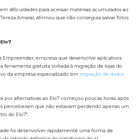
m dificuldades para acessar materiais acumulados ao
 Tereza Amaral, afirmou que não conseguia salvar fotos
 Elo7
 a Empreender, empresa que desenvolve aplicativos
 ferramenta gratuita voltada à migração de lojas do
cativo da empresa especializado em
migração de dados
a por alternativas ao Elo7 começou poucas horas após
ores perceberam que não estavam perdendo apenas um
ro do Elo7".
idade foi desenvolver rapidamente uma forma de
 da retirada definitiva da plataforma do ar.