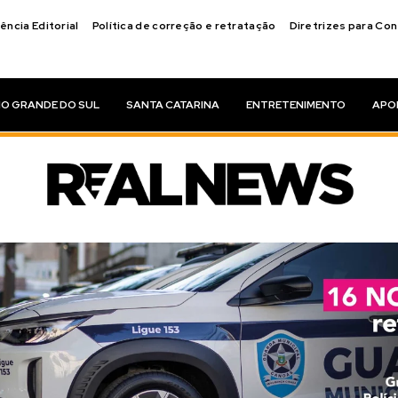
ência Editorial
Política de correção e retratação
Diretrizes para Co
IO GRANDE DO SUL
SANTA CATARINA
ENTRETENIMENTO
APO