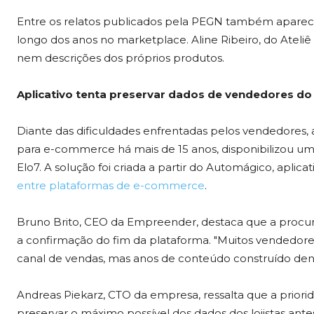
Entre os relatos publicados pela PEGN também aparece
longo dos anos no marketplace. Aline Ribeiro, do Ateliê
nem descrições dos próprios produtos.
Aplicativo tenta preservar dados de vendedores do
Diante das dificuldades enfrentadas pelos vendedores,
para e-commerce há mais de 15 anos, disponibilizou uma
Elo7. A solução foi criada a partir do Automágico, apli
entre plataformas de e-commerce
.
Bruno Brito, CEO da Empreender, destaca que a procur
a confirmação do fim da plataforma. "Muitos vended
canal de vendas, mas anos de conteúdo construído dent
Andreas Piekarz, CTO da empresa, ressalta que a prior
preservar o máximo possível dos dados dos lojistas antes