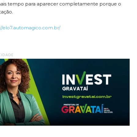
 mais tempo para aparecer completamente porque o
tação.
://elo7.automagico.com.br/
CIDADE