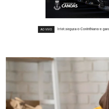
Após quatro milhões em manut
AO VIVO