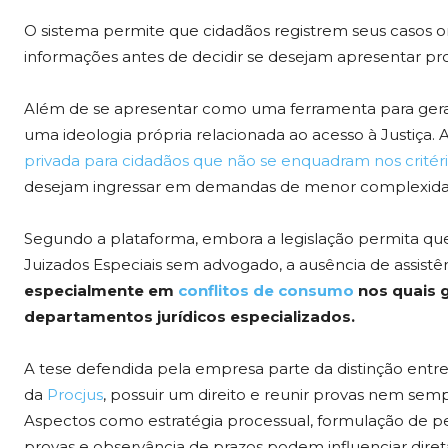
O sistema permite que cidadãos registrem seus casos o
informações antes de decidir se desejam apresentar pr
Além de se apresentar como uma ferramenta para geraç
uma ideologia própria relacionada ao acesso à Justiça
privada para cidadãos que não se enquadram nos critér
desejam ingressar em demandas de menor complexidade
Segundo a plataforma, embora a legislação permita q
Juizados Especiais sem advogado, a ausência de assistên
especialmente em
conflitos de consumo
nos quais
departamentos jurídicos especializados.
A tese defendida pela empresa parte da distinção entre 
da
Procjus
, possuir um direito e reunir provas nem semp
Aspectos como estratégia processual, formulação de
provas e observância de prazos podem influenciar di