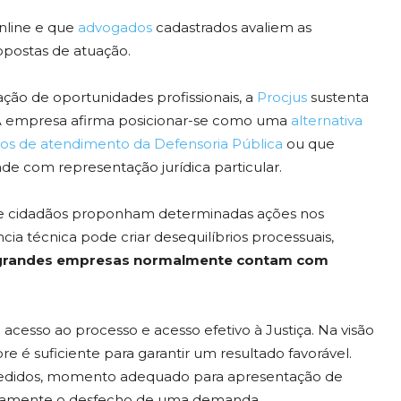
nline e que
advogados
cadastrados avaliem as
opostas de atuação.
ão de oportunidades profissionais, a
Procjus
sustenta
. A empresa afirma posicionar-se como uma
alternativa
ios de atendimento da Defensoria Pública
ou que
 com representação jurídica particular.
ue cidadãos proponham determinadas ações nos
cia técnica pode criar desequilíbrios processuais,
 grandes empresas normalmente contam com
acesso ao processo e acesso efetivo à Justiça. Na visão
re é suficiente para garantir um resultado favorável.
 pedidos, momento adequado para apresentação de
retamente o desfecho de uma demanda.