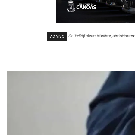
Temporais afetam abastecimen
AO VIVO