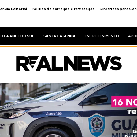
ência Editorial
Política de correção e retratação
Diretrizes para Co
IO GRANDE DO SUL
SANTA CATARINA
ENTRETENIMENTO
APO