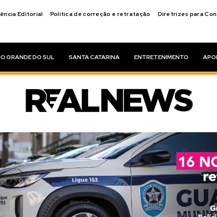
ência Editorial
Política de correção e retratação
Diretrizes para Co
IO GRANDE DO SUL
SANTA CATARINA
ENTRETENIMENTO
APO