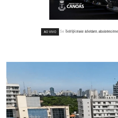
Temporais afetam abastecimen
AO VIVO