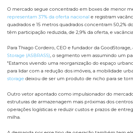
O mercado segue concentrado em boxes de menor met
representam 37% da oferta nacional
e registram vacânc
quadrados e 15 metros quadrados concentram 50,2% do
têm participação reduzida, de 2,9% da oferta, e vacância
Para Thiago Cordeiro, CEO e fundador da GoodStorage,
Storage (ASBRASS)
, o segmento vem assumindo um pape
"Estamos vivendo uma reorganização do espaço urbano. 
para lidar com a redução dos imóveis, a mobilidade ur
storage
deixou de ser um produto de nicho para se tornar
Outro vetor apontado como impulsionador do mercad
estruturas de armazenagem mais próximas dos centros 
operações logísticas e reduzir custos e prazos de entre
milha.
A demanda por esse tipo de operação também tem eleva