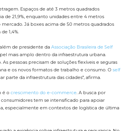
ragem. Espaços de até 3 metros quadrados
ia de 21,9%, enquanto unidades entre 4 metros
 mercado. Já boxes acima de 50 metros quadrados
 de 1,4%.
 além de presidente da
Associação Brasileira de Self
l mais amplo dentro da infraestrutura urbana.
As pessoas precisam de soluções flexíveis e seguras
bana e os novos formatos de trabalho e consumo. O
self
 parte da infraestrutura das cidades", afirma.
o é o
crescimento do e-commerce
. A busca por
consumidores tem se intensificado para apoiar
ga, especialmente em contextos de logística de última
do a exigência sobre infraestrutura e segurança. No