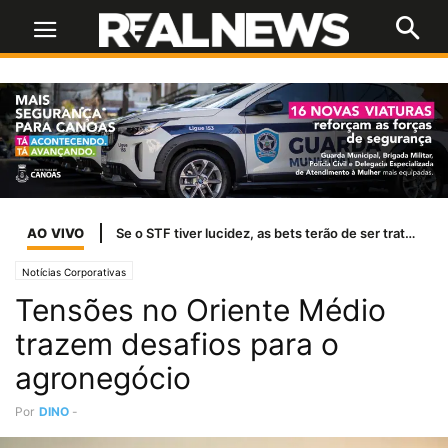
AO VIVO
Temporais afetam abastecimento de água em 37 cidades do RS
Notícias Corporativas
Tensões no Oriente Médio
trazem desafios para o
agronegócio
Por
DINO
-