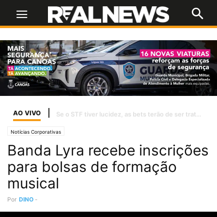
AO VIVO
Temporais afetam abastecimento de água em 37 cidades do RS
Notícias Corporativas
Banda Lyra recebe inscrições
para bolsas de formação
musical
Por
DINO
-