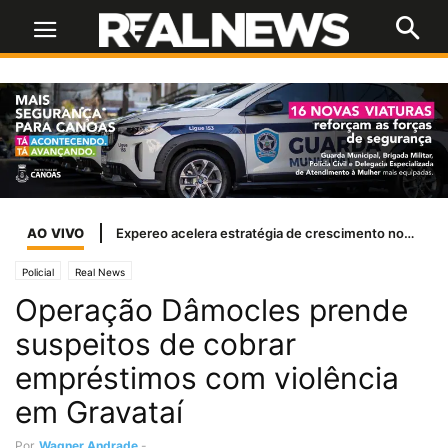
AO VIVO
Expereo acelera estratégia de crescimento nos EUA com a nomeação de Margi Shaw como presidente independente
Policial
Real News
Operação Dâmocles prende
suspeitos de cobrar
empréstimos com violência
em Gravataí
Por
Wagner Andrade
-