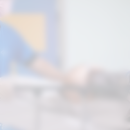
salas cirúrgicas funcionando
simultaneamente. A estrutura permite
a realização de até 40 cirurgias por dia,
com cada procedimento tendo
duração média de 20 minutos.