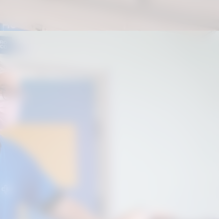
Após o procedimento, as mulheres
recebem recomendações médicas
sobre os cuidados no período de
recuperação, incluindo revisão clínica
e restrições temporárias por
aproximadamente 25 dias.