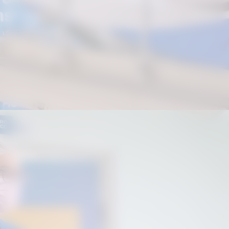
“Já tenho dois filhos e, por não poder
usar anticoncepcional com hormônios,
essa foi a melhor escolha”
, relatou.