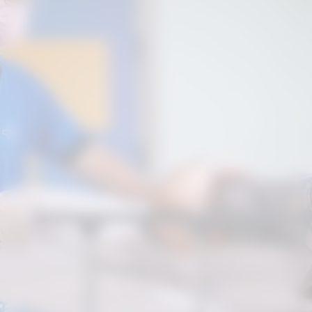
Leite contou que a escolha pela
laqueadura ocorreu por
recomendação médica.