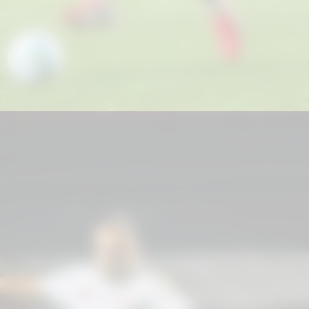
Agora, o Internacional volta suas
atenções para o último compromisso
antes da paralisação do calendário
nacional. O próximo adversário será o
Red Bull Bragantino, no dia 31 de
maio, pelo Campeonato Brasileiro.