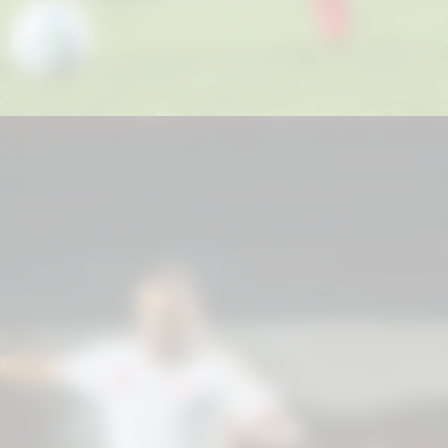
Árbitro:
Felipe Fernandes de Lima
(MG)