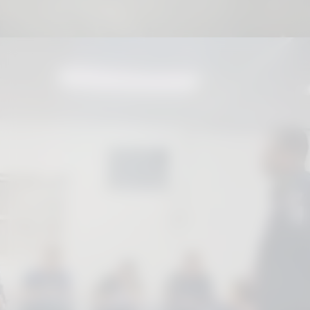
O curso reuniu 35 guardas municipais
de 12 cidades paulistas, promovendo
troca de experiências e fortalecimento
das políticas de segurança pública
preventiva.