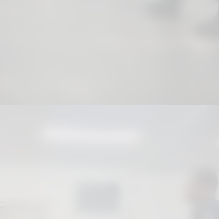
Segundo o subcomandante da Guarda
Municipal, Tarciso Farias, o
intercâmbio de experiências fortalece
as ações desenvolvidas no município.