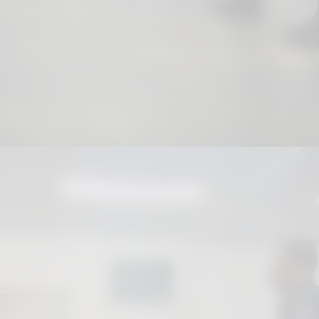
A proposta é capacitar os agentes para
atuarem como facilitadores de
diálogo, prevenindo que situações do
cotidiano evoluam para casos mais
graves.