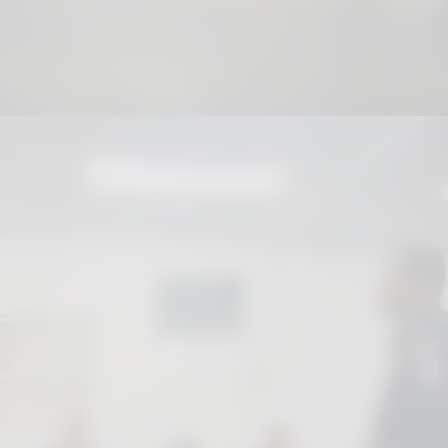
“Participar de eventos como esse
fortalece a troca de experiências entre
as Guardas Municipais e contribui para
o aprimoramento constante das ações
de segurança pública desenvolvidas em
Gravataí”
, afirmou.